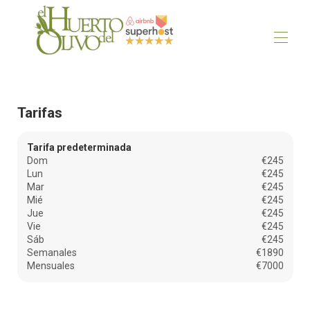
Naturaleza, historia y relax te esperan!
Inicio
Tarifas
La casa
Mapa
Galería
Tarifa predeterminada
Tarifas
Dom
€245
Disponibilidad
Lun
€245
Contáctenos
Mar
€245
Opiniones
Mié
€245
Jue
Artículo sobre Plasenzuela
€245
Vie
€245
5 lugares imprescindibles en Extremadura
Sáb
€245
Semanales
€1890
Mensuales
€7000