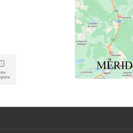
 Km
opista