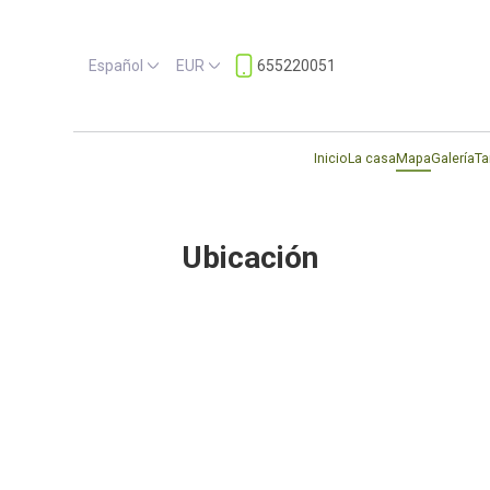
Español
EUR
655220051
Inicio
La casa
Mapa
Galería
Ta
Ubicación