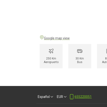
Google map view
250 Km
30 Km
8
Aeropuerto
Bus
Aut
Español
EUR
655220051