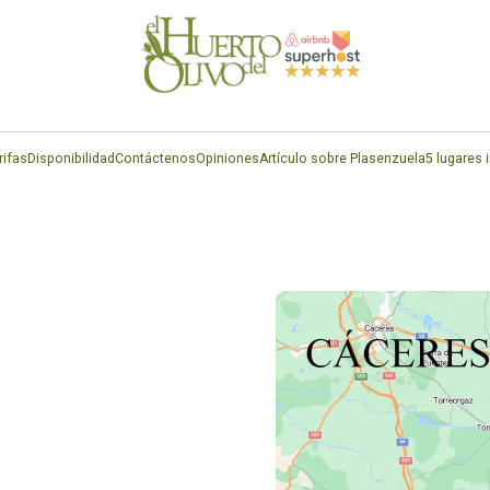
Naturaleza, historia y relax te esperan!
rifas
Disponibilidad
Contáctenos
Opiniones
Artículo sobre Plasenzuela
5 lugares 