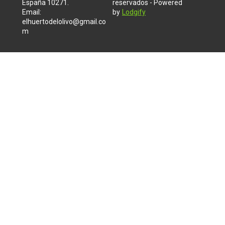
España 10271
.
reservados
- Powered
Email
:
by
Lodgify
elhuertodelolivo@gmail.co
m
655220051