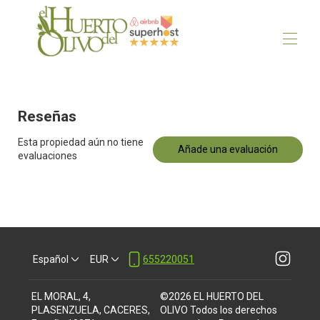
Naturaleza, historia y relax te esperan!
Inicio
Reseñas
La casa
Mapa
Esta propiedad aún no tiene
Galería
Añade una evaluación
evaluaciones
Tarifas
Disponibilidad
Contáctenos
Opiniones
Artículo sobre Plasenzuela
5 lugares imprescindibles en Extremadura
Español
EUR
655220051
EL MORAL, 4,
©
2026
EL HUERTO DEL
PLASENZUELA, CACERES,
OLIVO
Todos los derechos